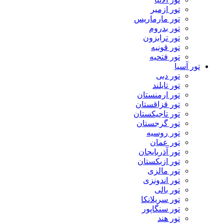
تور ازمیر
تور مارماریس
تور بدروم
تور ترابزون
تور قونیه
تور فتحیه
تور آسیا
تور دبی
تور تایلند
تور ارمنستان
تور قزاقستان
تور تاجیکستان
تور گرجستان
تور روسیه
تور عمان
تور آذربایجان
تور ازبکستان
تور مالزی
تور اندونزی
تور بالی
تور سریلانکا
تور سنگاپور
تور هند