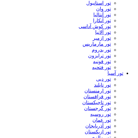
تور استانبول
تور وان
تور آنتالیا
تور آنکارا
تور کوش آداسی
تور آلانیا
تور ازمیر
تور مارماریس
تور بدروم
تور ترابزون
تور قونیه
تور فتحیه
تور آسیا
تور دبی
تور تایلند
تور ارمنستان
تور قزاقستان
تور تاجیکستان
تور گرجستان
تور روسیه
تور عمان
تور آذربایجان
تور ازبکستان
تور مالزی