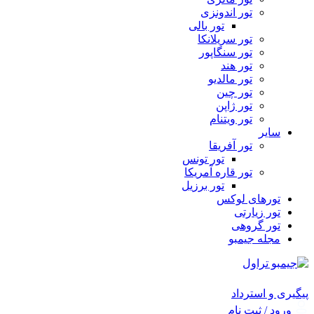
تور اندونزی
تور بالی
تور سریلانکا
تور سنگاپور
تور هند
تور مالدیو
تور چین
تور ژاپن
تور ویتنام
سایر
تور آفریقا
تور تونس
تور قاره آمریکا
تور برزیل
تورهای لوکس
تور زیارتی
تور گروهی
مجله جیمبو
پیگیری و استرداد
ورود / ثبت نام