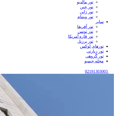
تور مالدیو
تور چین
تور ژاپن
تور ویتنام
سایر
تور آفریقا
تور تونس
تور قاره آمریکا
تور برزیل
تورهای لوکس
تور زیارتی
تور گروهی
مجله جیمبو
02191303003