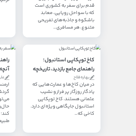
قدم برای سفر به کشوری است
که با سواحل رویایی، معابد
باشکوه و جاذبه‌های تفریحی
متنوع، هر مسافری…
کاخ توپکاپی استانبول؛
راهن
راهنمای جامع بازدید، تاریخچه
آنچه 
بهاره فلاح
علی
در میان کاخ‌ها و عمارت‌هایی که
ارمنس
یادگار روزگار پر فراز و نشیب
گردش
عثمانی هستند، کاخ توپکاپی
می‌تو
استانبول جایگاهی ویژه‌ای دارد.
حال‌
کاخی که…
کند؛ 
طبیعت