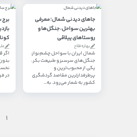
جاهای دیدنی شمال؛ معرفی
برج س
بهترین سواحل، جنگل‌ها و
بازدی
روستاهای ییلاقی
کونا
بهاره فلاح
علی
شمال ایران با سواحل چشم‌نواز،
اگر ق
جنگل‌های سرسبز و طبیعت بکر،
بدون 
یکی از محبوب‌ترین و
نخست
پرطرفدارترین مقاصد گردشگری
در ف
کشور به شمار می‌رود. به…
1