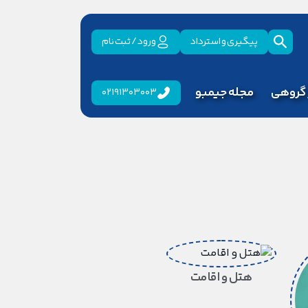
پیگیری و استرداد
ورود / ثبت نام
 گروهی
مجله جیمبو
02191303003
هتل و اقامت