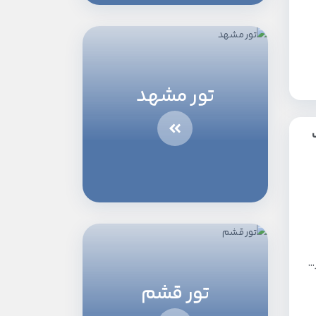
تور مشهد
…
تور قشم