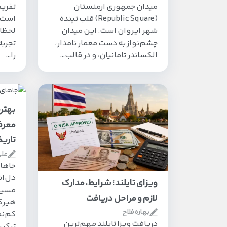
میدان جمهوری ارمنستان
تفری
(Republic Square) قلب تپنده
است ک
شهر ایروان است. این میدان
لحظات
چشم‌نواز به دست معمار نامدار،
تجربه
الکساندر تامانیان، و در قالب…
را…
بهتر
معرف
تاری
علی
جاهای
دل‌ان
ویزای تایلند؛ شرایط، مدارک
مسیر
لازم و مراحل دریافت
هیرکا
بهاره فلاح
کم‌نظ
دریافت ویزا تایلند مهم‌ترین
ترکی