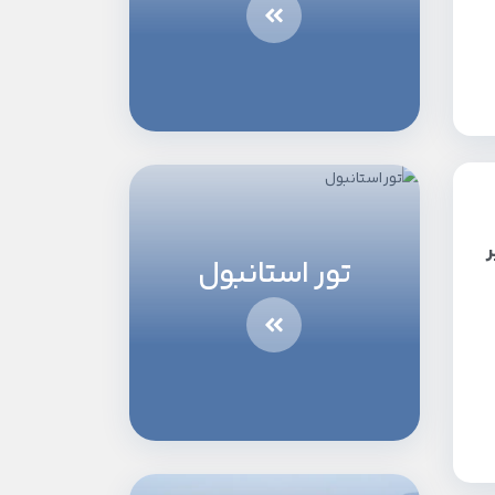
ر
تور استانبول