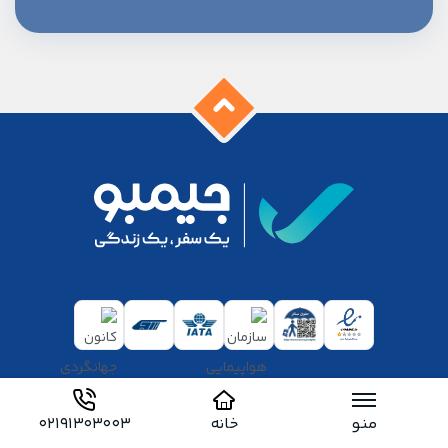
جیمبو
خدمات مشتریان
منو
خانه
02191303003
تماس با ما
مرکز پشتیبانی