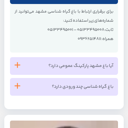
برای برقراری ارتباط با باغ گیاه شناسی مشهد می‌توانید از
شماره‌های زیر استفاده کنید:
ثابت: 05133495008 – 05133495001
همراه: 09362514811
آیا باغ مشهد پارکینگ عمومی دارد؟
بله، این مجموعه دارای پارکینگ عمومی رایگان است که در
باغ گیاه شناسی چند ورودی دارد؟
دسترس مهمانان قرار می‌گیرد.
باغ مشهد دو ورودی دارد که در شماره یک بلوار جمهوری،
پروین اعتصامی 26 بوده که مختص کارکنان است. ورودی
دوم نیز بلوار جمهوی، بعد از پل غدیر بوده که برای ورود
بازدیدکنندگان است.