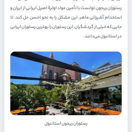
رستوران های استانبول در منطقه شیشلی و
رستوران ریحون توانست با تأمین مواد اولیهٔ اصیل ایرانی از ایران و
نیشان تاشی
استخدام آشپزانی ماهر، این مشکل را به نحو احسن حل کند. تا
رستوران سفیر استانبول
جایی که خیلی از گردشگران، این رستوران را بهترین رستوران ایرانی
رستوران اسپاگو
در استانبول می‌دانند.
رستوران های منطقه کادیکوی و اسکودار
اسکندر کباب استانبول
رستوران شاندیز استانبول
رستوران‌های شهرداری استانبول
آرناووت کوی
رستوران آوجیلار
رستوران بی کوز کرو
رستوران ریحون استانبول