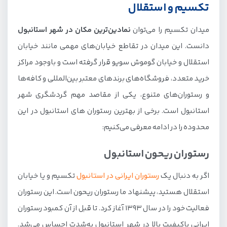
تکسیم و استقلال
رستوران ریحون استانبول
میدان تکسیم را می‌توان
نمادین‌ترین مکان در شهر استانبول
رستوران مک دونالد استانبول
دانست. این میدان در تقاطع خیابان‌های مهمی مانند خیابان
رستوران های منطقه سلطان احمد
استقلال و خیابان گوموش سویو قرار گرفته است و باوجود مراکز
رستوران درالیه
خرید متعدد، فروشگاه‌های برندهای معتبر بین‌المللی و کافه‌ها
رستوران خانه ماهی سلطان احمد
و رستوران‌های متنوع، یکی از مقاصد مهم گردشگری شهر
استانبول است. برخی از بهترین رستوران های استانبول در این
رستوران های منطقه بشیکتاش، اورتاکوی و ببک
محدوده را در ادامه معرفی می‌کنیم:
رستوران شهرزاد استانبول
رستوران ریحون استانبول
رستوران نصرت استانبول
رستوران عطاویچ استانبول
اگر به دنبال یک
رستوران ایرانی در استانبول
تکسیم و یا خیابان
رستوران بوراک استانبول
استقلال هستید، پیشنهاد ما رستوران ریحون است. این رستوران
فعالیت خود را در سال ۱۳۹۳ آغاز کرد. تا قبل از آن کمبود رستوران
رستوران ببک بالیکچی
ایرانی باکیفیت بالا در شهر استانبول به‌شدت احساس می‌شد.