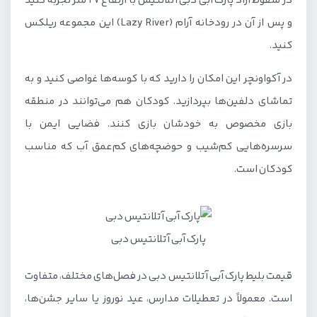
در سقوط آزاد پارک آبی دبی آتلانتیس با ارتفاع ۲۷ متر تجربه کنید
سافاری دبی
و پس از آن در رودخانه آرام (Lazy River) این مجموعه ریلکس
سافاری پارک دبی
کنید.
تفریحات سرپوشیده و چهار فصل
در آکواونچر این امکان را دارید که با کوسه‌ها غواصی کنید و به
تماشای دلفین‌ها بپردازید. کودکان هم می‌توانند در منطقه
اسکی دبی
بازی مخصوص به خودشان بازی کنند. فضایی ایمن با
شهربازی آی ام جی دبی
سرسره‌هایی کم‌شیب و حوضچه‌های کم‌عمق آب که مناسب
شهربازی موشن گیت دبی
کودکان است.
فراری پارک دبی
پاتیناژ دبی مال
تفریحات شبانه دبی
پارک آبی آتلانتیس دبی
کلاب‌ های دبی
قیمت بلیط پارک آبی آتلانتیس دبی در فصل‌های مختلف، متفاوت
کنسرت دبی
است. معمولاً در تعطیلات مدارس، عید نوروز یا سایر جشن‌ها،