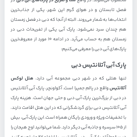
محسوب می‌شوند. در واقع
شنا و تفریح در پارک‌های آبی دبی
در
پارک آبی لگو لند دبی
فصل تابستان و در هوای گرم این شهر، یکی از جذاب‌ترین
پارک آبی لاگونا دبی
انتخاب‌ها به شمار می‌روند. البته از آنجا که دبی در فصل زمستان
پارک آبی یاس دبی
هم چندان سرد نمی‌شود، پارک آبی یکی از تفریحات دبی در
پارک آبی آیس لند دبی
زمستان هم به حساب می‌آید. در ادامه 10 مورد از معروف‌ترین
پارک‌های آبی دبی را معرفی می‌کنیم:
پارک آبی اسپلش ان پارتی دبی
پارک آبی اسپلش پد دبی
پارک آبی آتلانتیس دبی
پارک آبی دریم ‌لند دبی
تنها هتلی که در شهر دبی مجموعه آبی دارد،
هتل لوکس
دلفیناریوم دبی
آتلانتیس
واقع در پالم جمیرا است. آکواونچر، پارک آبی آتلانتیس
پارک آبی واندرلند دبی
در دبی از بزرگ‌ترین پارک آبی دبی و حتی جهان است. هزینه پارک
ورزش‌های آبی
آبی آتلانتیس دبی برای گردشگرانی که در این هتل اقامت دارند،
با تخفیفات ویژه و ورودی رایگان همراه است. این پارک آبی، بیش
تفریحات ماجراجویانه و هیجان‌انگیز
از ۱۰۵ سرسره و جاذبه آبی دیگر دارد. شما می‌توانید اوج هیجان را
اسکای دایوینگ دبی