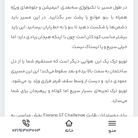
در طول مسیر با تکنولوژی سه‌بعدی، انیمیشن و جلوه‌های ویژه
همراه با بنو، موانع را پشت سر بگذارید. در این مسیر باید
دشمن‌ها را شکست دهید تا بنو را به خط پایان برسانید. این راید
بیشتر مناسب کودکان است؛ چون با اینکه هیجان زیادی دارد؛ اما
خیلی سریع و یا ترسناک نیست.
توربو ترک یک ترن هوایی دیگر است که مستقیم شما را از دل
ساختمان به سمت بالا برده و بعد سقوط می‌کند! این ترن مسیری
عمودی دارد و درست از وسط سقف قرمز فراری ورلد رد می‌شود.
توربو ترک تجربه‌ای بسیار سریع اما کوتاه و پرهیجان برای شما
می‌سازد.
برای دوستداران رقابت Fiorano GT Challenge بخش مناسبی به
شمار می‌رود. مسابقهٔ دوقلو با ماشین‌های شبیه فراری F430
منو
خانه
02191303003
Spider که هم‌زمان و در مسیرهای موازی حرکت می‌کنند. مسیر