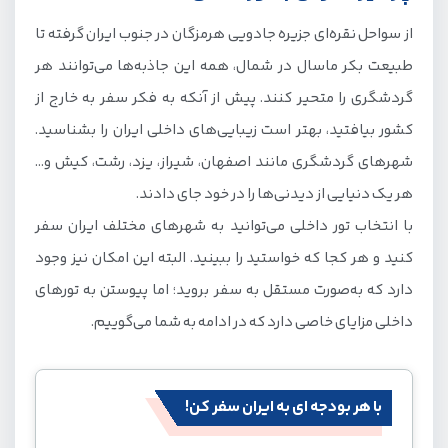
چرا ایرانگردی با تور داخلی؟
از سواحل نقره‌ای جزیره جادویی هرمزگان در جنوب ایران گرفته تا
انواع تور داخلی
طبیعت بکر ماسال در شمال، همه این جاذبه‌ها می‌توانند هر
مدارک و لوازم مور‌د نیاز برای سفر با تور داخلی
گردشگری را متحیر کنند. پیش از آنکه به فکر سفر به خارج از
کشور بیافتید، بهتر است زیبایی‌های داخلی ایران را بشناسید.
بهترین های تور داخلی با جیمبو
شهرهای گردشگری مانند اصفهان، شیراز، یزد، رشت، کیش و…
تور مشهد
هر یک دنیایی از دیدنی‌ها را در خود جای دادند.
تور کیش
با انتخاب تور داخلی می‌توانید به شهرهای مختلف ایران سفر
تور شیراز
کنید و هر کجا که خواستید را ببینید. البته این امکان نیز وجود
تور چابهار
دارد که به‌صورت مستقل به سفر بروید؛ اما پیوستن به تورهای
داخلی مزایای خاصی دارد که در ادامه به شما می‌گوییم.
تور یزد
دیگر تورهای داخلی جیمبو
با هر بودجه ای به ایران سفر کن!
تور قشم