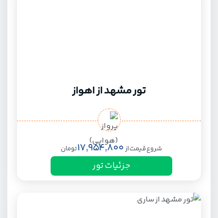
تور مشهد از اهواز
17,954,800
شروع قیمت از
تومان
جزئیات تور