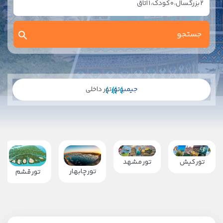
2
بزرگسال،
0
کودک،
1
اتاق
جیمبو
تور
تور داخلی
تور کیش
تور مشهد
تور چابهار
تور قشم