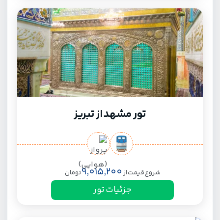
تور مشهد از تبریز
9,015,200
شروع قیمت از
تومان
جزئیات تور