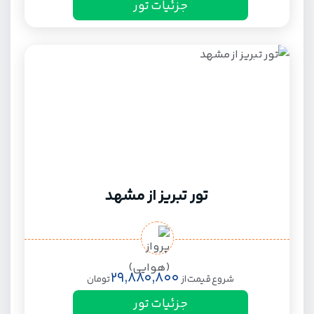
جزئیات تور
تور تبریز از مشهد
29,880,800
شروع قیمت از
تومان
جزئیات تور