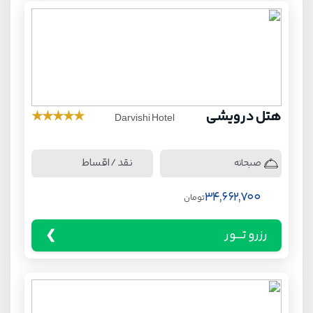
هتل درویشی
★
★
★
★
★
Darvishi Hotel
نقد / اقساط
صبحانه
34,662,700
تومان
رزرو تـــور