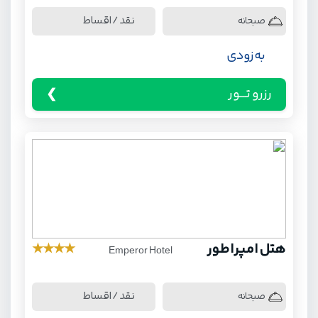
نقد / اقساط
صبحانه
به زودی
رزرو تـــور
هتل امپراطور
★
★
★
★
Emperor Hotel
نقد / اقساط
صبحانه