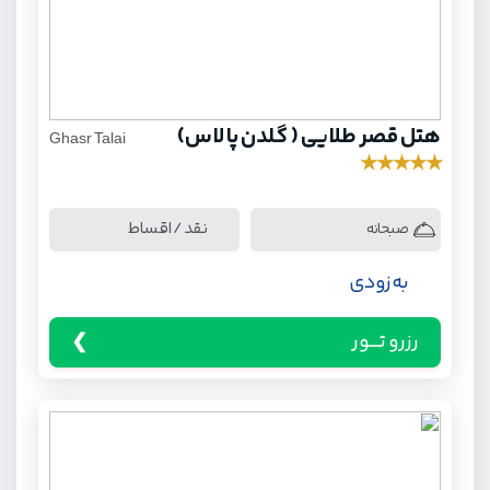
هتل قصر طلایی ( گلدن پالاس)
Ghasr Talai
★
★
★
★
★
نقد / اقساط
صبحانه
به زودی
رزرو تـــور