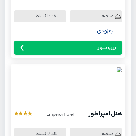
نقد / اقساط
صبحانه
به زودی
رزرو تـــور
هتل امپراطور
★
★
★
★
Emperor Hotel
نقد / اقساط
صبحانه