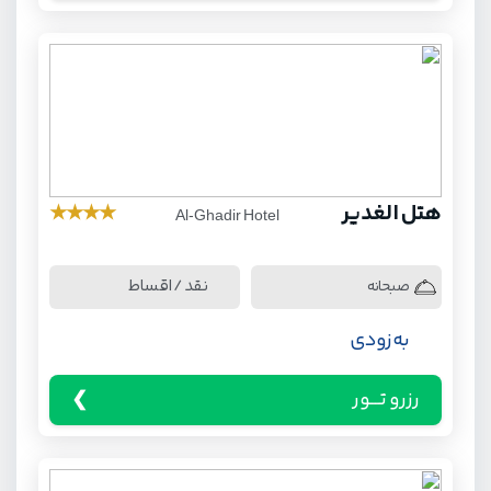
هتل الغدیر
★
★
★
★
Al-Ghadir Hotel
نقد / اقساط
صبحانه
به زودی
رزرو تـــور