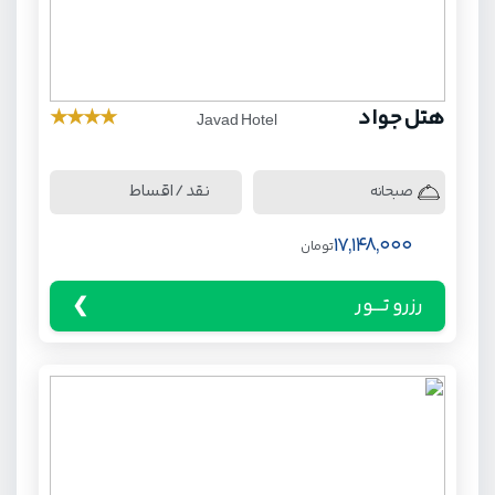
هتل جواد
★
★
★
★
Javad Hotel
نقد / اقساط
صبحانه
17,148,000
تومان
رزرو تـــور