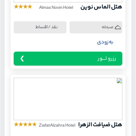
هتل الماس نوین
★
★
★
★
Almas Novin Hotel
نقد / اقساط
صبحانه
به زودی
رزرو تـــور
هتل ضیافت الزهرا
★
★
★
★
★
Ziafat Alzahra Hotel