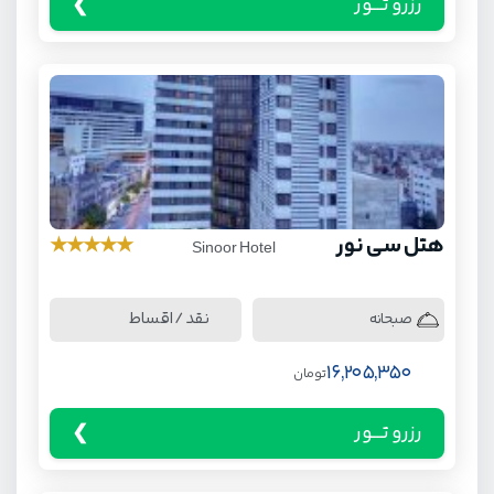
رزرو تـــور
هتل سی نور
★
★
★
★
★
Sinoor Hotel
نقد / اقساط
صبحانه
16,205,350
تومان
رزرو تـــور