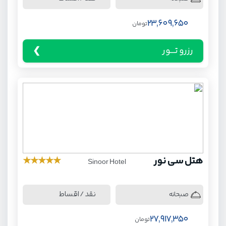
23,609,650
تومان
رزرو تـــور
هتل سی نور
★
★
★
★
★
Sinoor Hotel
نقد / اقساط
صبحانه
27,917,350
تومان