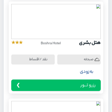
هتل بشری
★
★
★
Boshra Hotel
نقد / اقساط
صبحانه
به زودی
رزرو تـــور