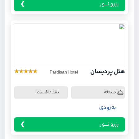
رزرو تـــور
هتل پردیسان
★
★
★
★
★
Pardisan Hotel
نقد / اقساط
صبحانه
به زودی
رزرو تـــور