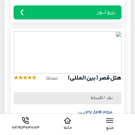
رزرو تـــور
هتل قصر (بین المللی)
★
★
★
★
★
Ghasr
نقد / اقساط
37,834,350
تومان
منو
خانه
02191303003
رزرو تـــور