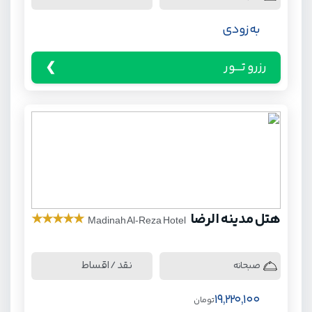
به زودی
رزرو تـــور
هتل مدینه الرضا
★
★
★
★
★
Madinah Al-Reza Hotel
نقد / اقساط
صبحانه
19,220,100
تومان