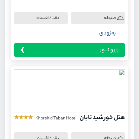
نقد / اقساط
صبحانه
به زودی
رزرو تـــور
هتل خورشید تابان
★
★
★
★
Khorshid Taban Hotel
نقد / اقساط
صبحانه