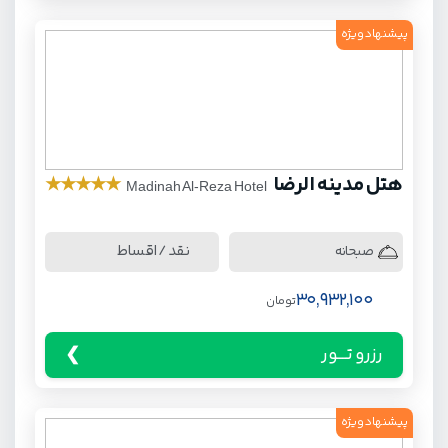
پیشنهاد ویژه
هتل مدینه الرضا
★
★
★
★
★
Madinah Al-Reza Hotel
نقد / اقساط
صبحانه
30,932,100
تومان
رزرو تـــور
پیشنهاد ویژه