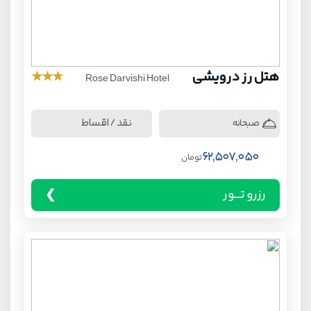
هتل رز درویشی
★
★
★
Rose Darvishi Hotel
نقد / اقساط
صبحانه
62,507,050
تومان
رزرو تـــور