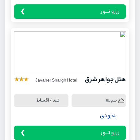
رزرو تـــور
هتل جواهر شرق
★
★
★
Javaher Shargh Hotel
نقد / اقساط
صبحانه
به زودی
رزرو تـــور