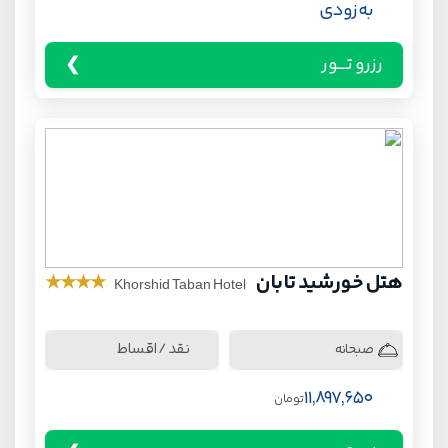
به زودی
رزرو تـــور
هتل خورشید تابان
★
★
★
★
Khorshid Taban Hotel
نقد / اقساط
صبحانه
11,897,650
تومان