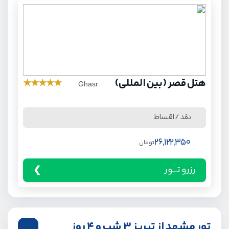
هتل قصر (بین المللی)
★
★
★
★
★
Ghasr
نقد / اقساط
26,122,350
تومان
رزرو تـــور
تور مشهد از تبریز 3 شب و 4 روز