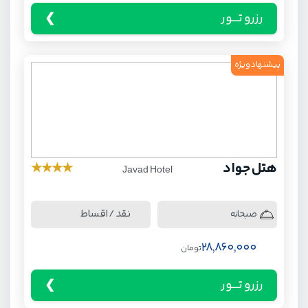
رزرو تـــور
پیشنهاد ویژه
هتل جواد
★
★
★
★
Javad Hotel
نقد / اقساط
صبحانه
28,860,000
تومان
رزرو تـــور