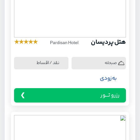
هتل پردیسان
★
★
★
★
★
Pardisan Hotel
نقد / اقساط
صبحانه
به زودی
رزرو تـــور