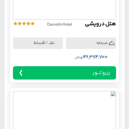
هتل درویشی
★
★
★
★
★
Darvishi Hotel
نقد / اقساط
صبحانه
46,374,700
تومان
رزرو تـــور