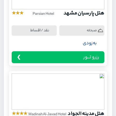
هتل پارسیان مشهد
★
★
★
Parsian Hotel
نقد / اقساط
صبحانه
به زودی
رزرو تـــور
هتل مدینه الجواد
★
★
★
★
Madinah Al-Javad Hotel