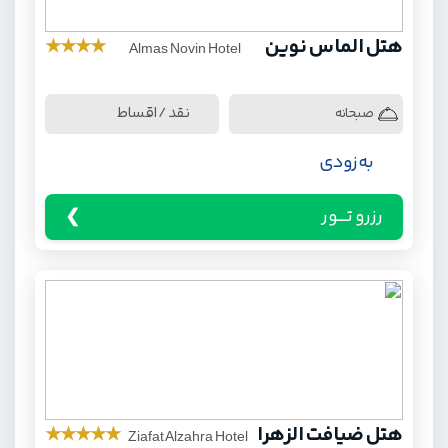
هتل الماس نوین
★
★
★
★
Almas Novin Hotel
نقد / اقساط
صبحانه
به زودی
رزرو تـــور
هتل ضیافت الزهرا
★
★
★
★
★
Ziafat Alzahra Hotel