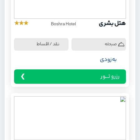
هتل بشری
★
★
★
Boshra Hotel
نقد / اقساط
صبحانه
به زودی
رزرو تـــور