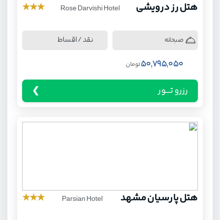
هتل رز درویشی
★
★
★
Rose Darvishi Hotel
نقد / اقساط
صبحانه
50,795,050
تومان
رزرو تـــور
هتل پارسیان مشهد
★
★
★
Parsian Hotel