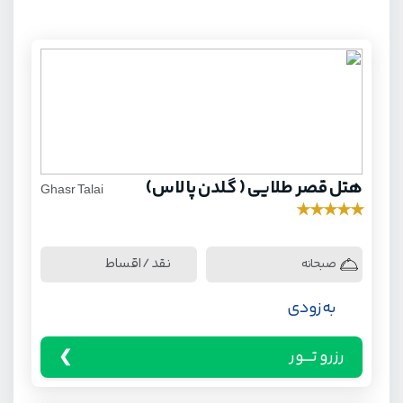
هتل قصر طلایی ( گلدن پالاس)
Ghasr Talai
★
★
★
★
★
نقد / اقساط
صبحانه
به زودی
رزرو تـــور